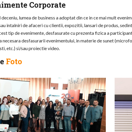
imente Corporate
l deceniu, lumea de business a adoptat din ce in ce mai mult evenim
sau intalniri de afaceri cu clientii, expozitii, lansari de produs, sed
est tip de evenimente, desfasurate cu prezenta fizica a participanti
a necesara desfasurarii evenimentului, in materie de sunet (microf
sti, etc.) si/sau proiectie video.
ie
Foto