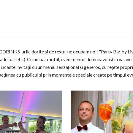
KS-urile dorite si de restul ne ocupam noi! "Party Bar by Liviu”
ade bar etc.). Cu un bar mobil, evenimentul dumneavoastra va avea 
i incante invitații cu un meniu senzațional și generos, cu rețete propr
eracțiunea cu publicul și prin momentele speciale create pe timpul ev