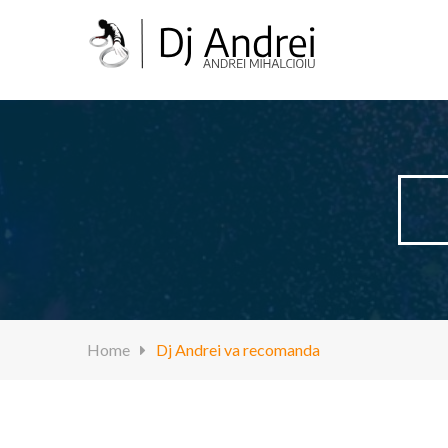
Home
Dj Andrei va recomanda